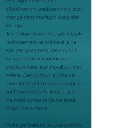
mes signaux de faim et
effectivement quelque chose avait
changé dans ma façon d’aborder
les repas.
Je continue d’avoir des séances de
renforcement, et même si je ne
vois pas ça comme une solution
miracle, c’est devenu un outil
précieux dans mon travail sur moi-
même. C’est surtout la prise de
conscience et la motivation qui se
sont renforcées. Au final, je suis
vraiment contente d’avoir tenté
l’expérience. Merci
Posté par Isabelle le 20 septembre