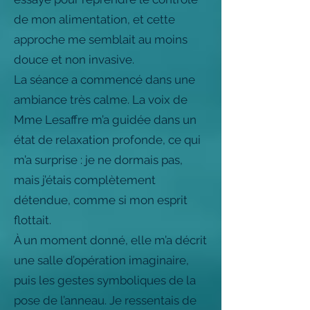
de mon alimentation, et cette
approche me semblait au moins
douce et non invasive.
La séance a commencé dans une
ambiance très calme. La voix de
Mme Lesaffre m’a guidée dans un
état de relaxation profonde, ce qui
m’a surprise : je ne dormais pas,
mais j’étais complètement
détendue, comme si mon esprit
flottait.
À un moment donné, elle m’a décrit
une salle d’opération imaginaire,
puis les gestes symboliques de la
pose de l’anneau. Je ressentais de