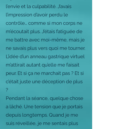
l’envie et la culpabilité. J’avais
l’impression d’avoir perdu le
contrôle… comme si mon corps ne
m’écoutait plus. J’étais fatiguée de
me battre avec moi-même, mais je
ne savais plus vers quoi me tourner.
L’idée d’un anneau gastrique virtuel
m’attirait autant qu’elle me faisait
peur. Et si ça ne marchait pas ? Et si
c’était juste une déception de plus
?
Pendant la séance, quelque chose
a lâché. Une tension que je portais
depuis longtemps. Quand je me
suis réveillée, je me sentais plus