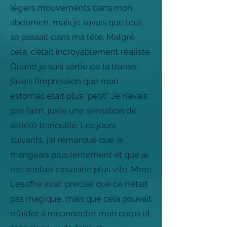
légers mouvements dans mon
abdomen, mais je savais que tout
se passait dans ma tête. Malgré
cela, c’était incroyablement réaliste.
Quand je suis sortie de la transe,
j’avais l’impression que mon
estomac était plus “petit”. Je n’avais
pas faim, juste une sensation de
satiété tranquille. Les jours
suivants, j’ai remarqué que je
mangeais plus lentement et que je
me sentais rassasiée plus vite. Mme
Lesaffre avait précisé que ce n’était
pas magique, mais que cela pouvait
m’aider à reconnecter mon corps et