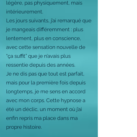
légère, pas physiquement, mais
intérieurement.
Les jours suivants, j’ai remarqué que
je mangeais différemment : plus
lentement, plus en conscience,
avec cette sensation nouvelle de
“ça suffit” que je n’avais plus
ressentie depuis des années.
Je ne dis pas que tout est parfait,
mais pour la première fois depuis
longtemps, je me sens en accord
avec mon corps. Cette hypnose a
été un déclic, un moment où j’ai
enfin repris ma place dans ma
propre histoire.