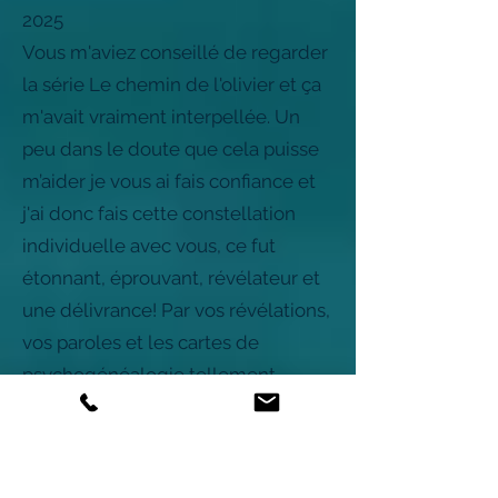
2025
Vous m'aviez conseillé de regarder
la série Le chemin de l'olivier et ça
m'avait vraiment interpellée. Un
peu dans le doute que cela puisse
m’aider je vous ai fais confiance et
j'ai donc fais cette constellation
individuelle avec vous, ce fut
étonnant, éprouvant, révélateur et
une délivrance! Par vos révélations,
vos paroles et les cartes de
psychogénéalogie tellement
évidentes, je suis aujourd'hui
transformée complètement, j'ai mis
deux jours à m'en remettre, mais