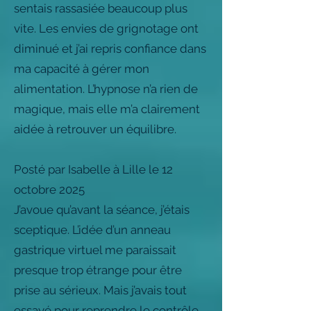
sentais rassasiée beaucoup plus
vite. Les envies de grignotage ont
diminué et j’ai repris confiance dans
ma capacité à gérer mon
alimentation. L’hypnose n’a rien de
magique, mais elle m’a clairement
aidée à retrouver un équilibre.
Posté par Isabelle à Lille le 12
octobre 2025
J’avoue qu’avant la séance, j’étais
sceptique. L’idée d’un anneau
gastrique virtuel me paraissait
presque trop étrange pour être
prise au sérieux. Mais j’avais tout
essayé pour reprendre le contrôle