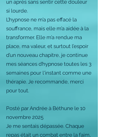
un après sans sentir cette douleur
si lourde.
L’hypnose ne m’a pas effacé la
souffrance, mais elle m’a aidée à la
transformer. Elle m’a rendue ma
place, ma valeur, et surtout l’espoir
d’un nouveau chapitre, je continue
mes séances d’hypnose toutes les 3
semaines pour l'instant comme une
thérapie. Je recommande, merci
pour tout.
Posté par Andrée à Béthune le 10
novembre 2025
Je me sentais dépassée. Chaque
repas était un combat entre la faim,