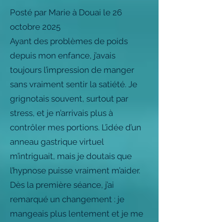
Posté par Marie à Douai le 26
octobre 2025
Ayant des problèmes de poids
depuis mon enfance, j’avais
toujours l’impression de manger
sans vraiment sentir la satiété. Je
grignotais souvent, surtout par
stress, et je n’arrivais plus à
contrôler mes portions. L’idée d’un
anneau gastrique virtuel
m’intriguait, mais je doutais que
l’hypnose puisse vraiment m’aider.
Dès la première séance, j’ai
remarqué un changement : je
mangeais plus lentement et je me