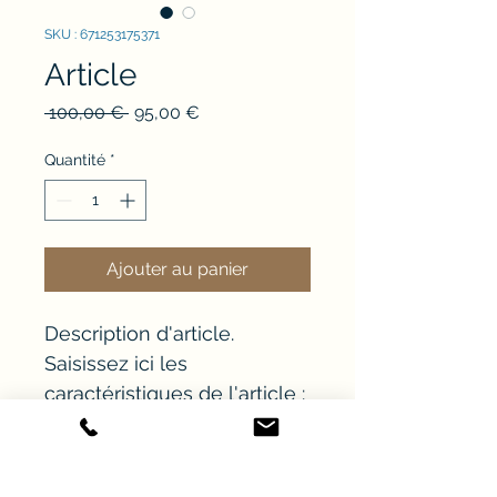
SKU : 671253175371
Article
Prix
Prix
 100,00 € 
95,00 €
original
promotionnel
Quantité
*
Ajouter au panier
Description d'article. 
Saisissez ici les 
caractéristiques de l'article : 
taille, matière et autres 
informations utiles.