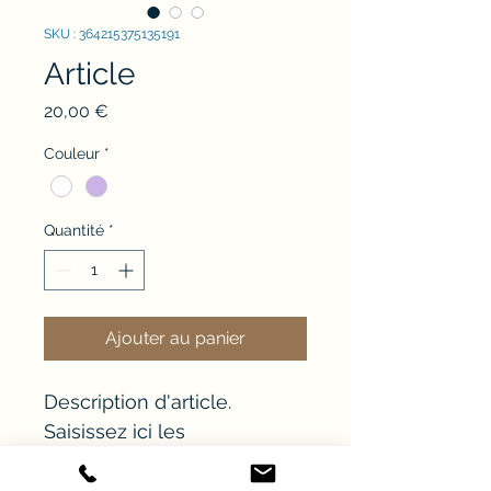
SKU : 364215375135191
Article
Prix
20,00 €
Couleur
*
Quantité
*
Ajouter au panier
Description d'article. 
Saisissez ici les 
caractéristiques de l'article : 
taille, matière et autres 